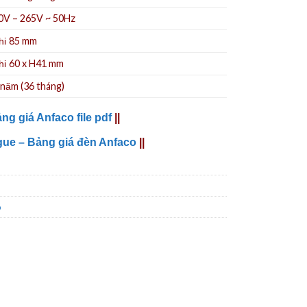
0V – 265V ~ 50Hz
85 mm
hi
60 x H41 mm
hi
 năm (36 tháng)
ng giá Anfaco file pdf
||
gue – Bảng giá đèn Anfaco
||
o