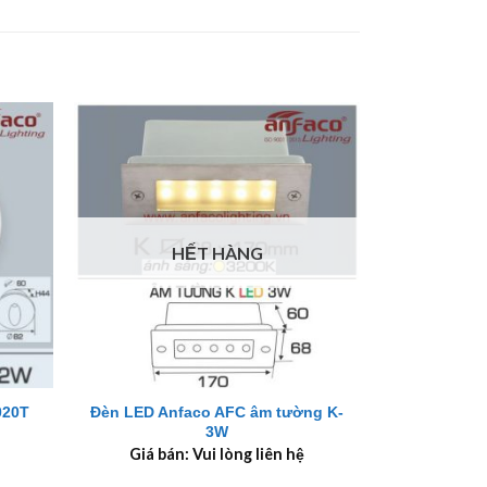
HẾT HÀNG
+
020T
Đèn LED Anfaco AFC âm tường K-
3W
Giá bán: Vui lòng liên hệ