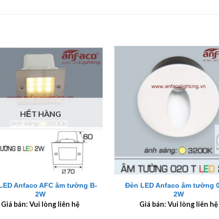
HẾT HÀNG
+
LED Anfaco AFC âm tường B-
Đèn LED Anfaco âm tường 
2W
2W
Giá bán: Vui lòng liên hệ
Giá bán: Vui lòng liên hệ