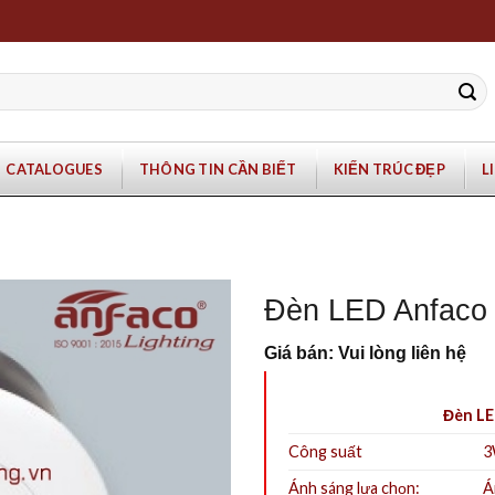
CATALOGUES
THÔNG TIN CẦN BIẾT
KIẾN TRÚC ĐẸP
L
Đèn LED Anfaco
Giá bán: Vui lòng liên hệ
Đèn LE
Công suất
Ánh sáng lựa chọn:
Á