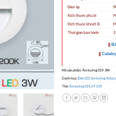
Điện áp
9
Kích thước phủ bì
P
Kích thước khoét lỗ
P
Thời gian bảo hành
3
||
Bả
||
Catalo
Mã sản phẩm:
Âm tường 019-3W
Danh mục:
Đèn LED âm tường Anfac
Thẻ:
Âm tường 019
,
AT 019