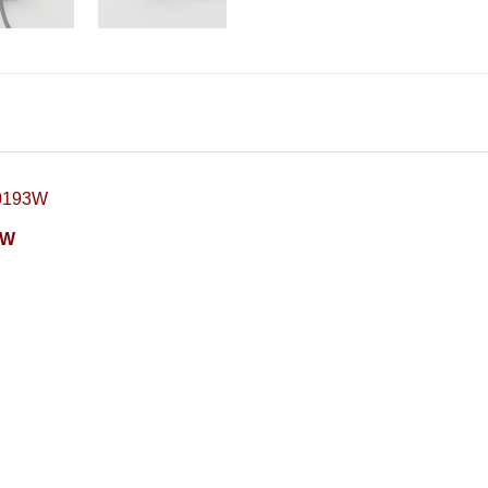
0193W
3W