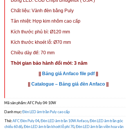
Bóng LED: COB Chips Bridgelux ( USA )
Chất liệu: Vành đèn bằng Puly
Tản nhiệt: Hợp kim nhôm cao cấp
Kích thước phủ bì: Ø120 mm
Kích thước khoét lỗ: Ø70 mm
Chiều dày đế: 70 mm
Thời gian bảo hành đổi mới: 3 năm
||
Bảng giá Anfaco file pdf
||
||
Catalogue – Bảng giá đèn Anfaco
||
Mã sản phẩm:
AFC Puly 04-10W
Danh mục:
Đèn LED âm trần Puly cao cấp
Thẻ:
AFC Đèn Puly 04
,
Đèn LED âm trần 10W Anfaco
,
Đèn LED âm trần góc
chiếu 60 độ
,
Đèn LED âm trần khoét lỗ phi 70
,
Đèn LED âm trần viền hoa văn