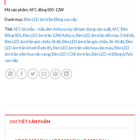
Mã sản phẩm:
AFC đồng 005-12W
Danh mục:
Đèn LED âm trần Đồng cao cấp
Thẻ:
AFC bỏ mẫu - mẫu đèn Anfaco này đã tạm dừng sản xuất
,
AFC Đèn
Đồng 005
,
Đèn LED âm trần 12W Anfaco
,
Đèn LED âm trần đổi màu 3 chế độ
,
Đèn LED âm trần góc chiếu 36 độ
,
Đèn LED âm trần góc chiếu 36-60 độ
,
Đèn
LED âm trần khoét lỗ phi 85
,
Đèn LED âm trần viền hoa văn màu
,
Đèn LED
âm trần viền hoa văn vàng
,
Đèn LED COB âm trần
,
Đèn LED vỏ Đồng & Puly
cao cấp
CHI TIẾT SẢN PHẨM