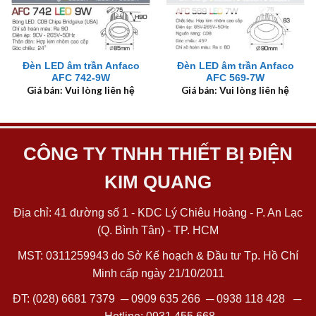
Đèn LED âm trần Anfaco
Đèn LED âm trần Anfaco
AFC 742-9W
AFC 569-7W
Giá bán: Vui lòng liên hệ
Giá bán: Vui lòng liên hệ
CÔNG TY TNHH THIẾT BỊ ĐIỆN
KIM QUANG
Địa chỉ: 41 đường số 1 - KDC Lý Chiêu Hoàng - P. An Lạc
(Q. Bình Tân) - TP. HCM
MST: 0311259943 do Sở Kế hoạch & Đầu tư Tp. Hồ Chí
Minh cấp ngày 21/10/2011
ĐT:
(028) 6681 7379
─
0909 635 266
─
0938 118 428
─