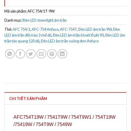
Mã sản phẩm:
AFC 754/1T-9W
Danh mục:
Đèn LED downlight âm trần
Thẻ:
AFC 754/1
,
AFC-754 Anfaco
,
AFC-754T
,
Đèn LED âm trần 9W
,
Đèn
LED âm trần đổi màu 3 chế độ
,
Đèn LED âm trần khoét lỗ phi 90
,
Đèn LED âm
trần tán quang 120 độ
,
Đèn LED âm trần vuông đơn Anfaco
CHI TIẾT SẢN PHẨM
AFC754T19W / 7541T9W / 754T9W1 / 754T19W
/75419W / 754T9W / 7549W