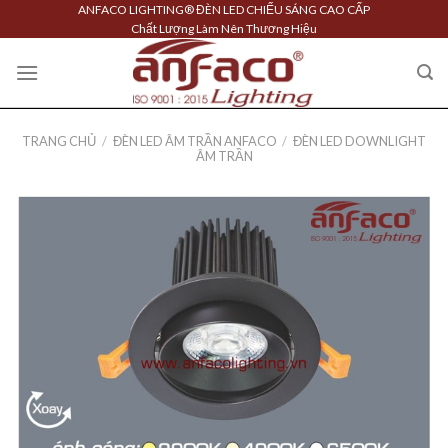
Skip
ANFACO LIGHTING® ĐÈN LED CHIẾU SÁNG CAO CẤP
Chất Lượng Làm Nên Thương Hiệu
to
content
TRANG CHỦ
/
ĐÈN LED ÂM TRẦN ANFACO
/
ĐÈN LED DOWNLIGHT
ÂM TRẦN