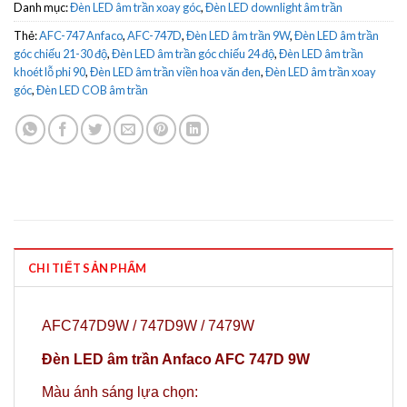
Danh mục:
Đèn LED âm trần xoay góc
,
Đèn LED downlight âm trần
Thẻ:
AFC-747 Anfaco
,
AFC-747D
,
Đèn LED âm trần 9W
,
Đèn LED âm trần
góc chiếu 21-30 độ
,
Đèn LED âm trần góc chiếu 24 độ
,
Đèn LED âm trần
khoét lỗ phi 90
,
Đèn LED âm trần viền hoa văn đen
,
Đèn LED âm trần xoay
góc
,
Đèn LED COB âm trần
CHI TIẾT SẢN PHẨM
AFC747D9W / 747D9W / 7479W
Đèn LED âm trần Anfaco AFC 747D 9W
Màu ánh sáng lựa chọn: