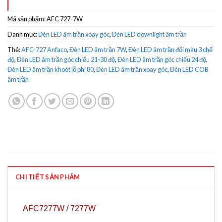
Mã sản phẩm:
AFC 727-7W
Danh mục:
Đèn LED âm trần xoay góc
,
Đèn LED downlight âm trần
Thẻ:
AFC-727 Anfaco
,
Đèn LED âm trần 7W
,
Đèn LED âm trần đổi màu 3 chế
độ
,
Đèn LED âm trần góc chiếu 21-30 độ
,
Đèn LED âm trần góc chiếu 24 độ
,
Đèn LED âm trần khoét lỗ phi 80
,
Đèn LED âm trần xoay góc
,
Đèn LED COB
âm trần
CHI TIẾT SẢN PHẨM
AFC7277W / 7277W