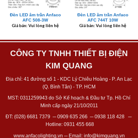
Đèn LED âm trần Anfaco
Đèn LED âm trần Anfaco
AFC 508-3W
AFC 744T 10W
Giá bán: Vui lòng liên hệ
Giá bán: Vui lòng liên hệ
CÔNG TY TNHH THIẾT BỊ ĐIỆN
KIM QUANG
Địa chỉ: 41 đường số 1 - KDC Lý Chiêu Hoàng - P. An Lạc
(Q. Bình Tân) - TP. HCM
MST: 0311259943 do Sở Kế hoạch & Đầu tư Tp. Hồ Chí
Minh cấp ngày 21/10/2011
ĐT:
(028) 6681 7379
─
0909 635 266
─
0938 118 428
─
Hotline:
0931 455 668
www.anfacolighting.vn
─ Email:
info@kimquang.vn