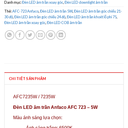
Danh mục:
Đèn LED âm trần xoay góc
,
Đèn LED downlight âm trần
Thẻ:
AFC-723 Anfaco
,
Đèn LED âm trần 5W
,
Đèn LED âm trần góc chiếu 21-
30 độ
,
Đèn LED âm trần góc chiếu 24 độ
,
Đèn LED âm trần khoét lỗ phi 75
,
Đèn LED âm trần xoay góc
,
Đèn LED COB âm trần
CHI TIẾT SẢN PHẨM
AFC7235W / 7235W
Đèn LED âm trần Anfaco AFC 723 – 5W
Màu ánh sáng lựa chọn:
-Ánh sáng trắng: 6500K