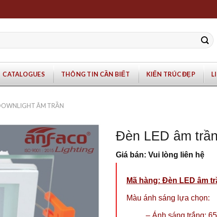
CATALOGUES
THÔNG TIN CẦN BIẾT
KIẾN TRÚC ĐẸP
L
 DOWNLIGHT ÂM TRẦN
Đèn LED âm trầ
Giá bán: Vui lòng liên hệ
Mã hàng: Đèn LED âm t
Màu ánh sáng lựa chọn:
– Ánh sáng trắng: 6