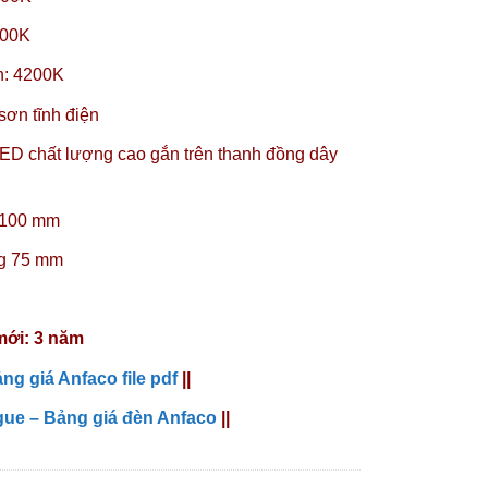
200K
nh: 4200K
ơn tĩnh điện
D chất lượng cao gắn trên thanh đồng dây
g 100 mm
ng 75 mm
mới: 3 năm
ng giá Anfaco file pdf
||
gue – Bảng giá đèn Anfaco
||