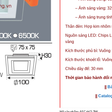
– Ánh sáng vàng: 3
– Ánh sáng trung tí
Thân đèn: Hợp kim nhôm s
Nguồn sáng LED: Chips LE
vàng
Kích thước phủ bì: Vuôn
Kích thước khoét lỗ: Vuô
Chiều dày đế: 30 mm
Thời gian bảo hành đổi 
||
Bả
||
Catalo
Mã sản phẩm:
AFC 667-7W