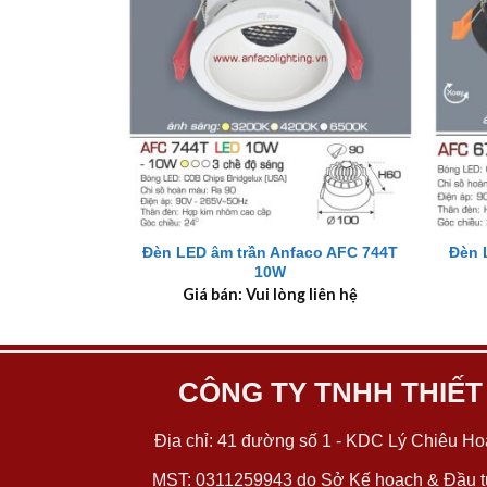
+
+
Đèn LED âm trần Anfaco AFC 744T
Đèn 
10W
Giá bán: Vui lòng liên hệ
CÔNG TY TNHH THIẾT
Địa chỉ: 41 đường số 1 - KDC Lý Chiêu Hoà
MST: 0311259943 do Sở Kế hoạch & Đầu tư