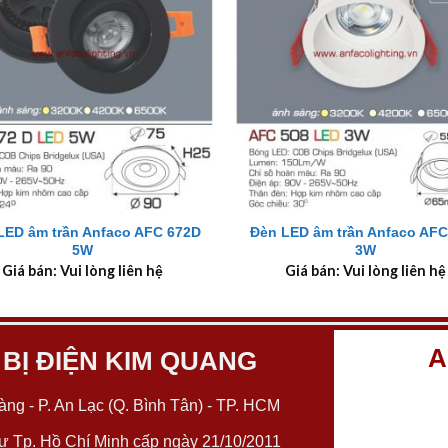
+
LED âm trần Anfaco AFC 672D
Đèn LED âm trần Anfaco AFC
5W
3W
Giá bán: Vui lòng liên hệ
Giá bán: Vui lòng liên hệ
A
 BỊ ĐIỆN KIM QUANG
ng - P. An Lạc (Q. Bình Tân) - TP. HCM
 Tp. Hồ Chí Minh cấp ngày 21/10/2011