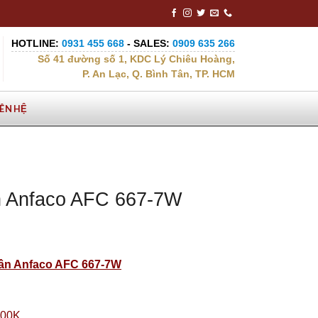
HOTLINE:
0931 455 668
- SALES:
0909 635 266
Số 41 đường số 1, KDC Lý Chiêu Hoàng,
P. An Lạc, Q. Bình Tân, TP. HCM
IÊN HỆ
n Anfaco AFC 667-7W
rần Anfaco AFC 667-7W
500K