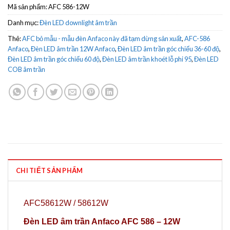
Mã sản phẩm:
AFC 586-12W
Danh mục:
Đèn LED downlight âm trần
Thẻ:
AFC bỏ mẫu - mẫu đèn Anfaco này đã tạm dừng sản xuất
,
AFC-586
Anfaco
,
Đèn LED âm trần 12W Anfaco
,
Đèn LED âm trần góc chiếu 36-60 độ
,
Đèn LED âm trần góc chiếu 60 độ
,
Đèn LED âm trần khoét lỗ phi 95
,
Đèn LED
COB âm trần
CHI TIẾT SẢN PHẨM
AFC58612W / 58612W
Đèn LED âm trần Anfaco AFC 586 – 12W