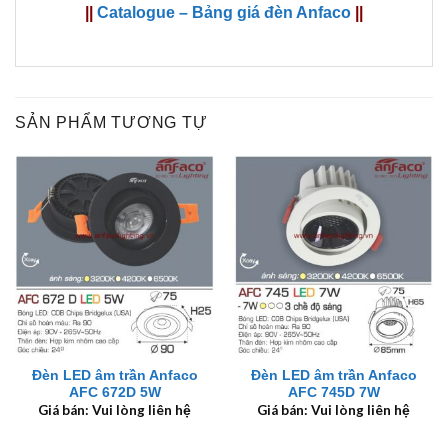
||
Catalogue – Bảng giá đèn Anfaco
||
SẢN PHẨM TƯƠNG TỰ
Đèn LED âm trần Anfaco
Đèn LED âm trần Anfaco
AFC 672D 5W
AFC 745D 7W
Giá bán: Vui lòng liên hệ
Giá bán: Vui lòng liên hệ