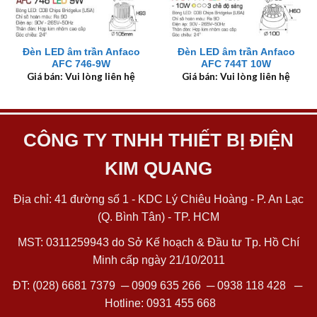
Đèn LED âm trần Anfaco
Đèn LED âm trần Anfaco
AFC 746-9W
AFC 744T 10W
Giá bán: Vui lòng liên hệ
Giá bán: Vui lòng liên hệ
CÔNG TY TNHH THIẾT BỊ ĐIỆN
KIM QUANG
Địa chỉ: 41 đường số 1 - KDC Lý Chiêu Hoàng - P. An Lạc
(Q. Bình Tân) - TP. HCM
MST: 0311259943 do Sở Kế hoạch & Đầu tư Tp. Hồ Chí
Minh cấp ngày 21/10/2011
ĐT:
(028) 6681 7379
─
0909 635 266
─
0938 118 428
─
Hotline:
0931 455 668