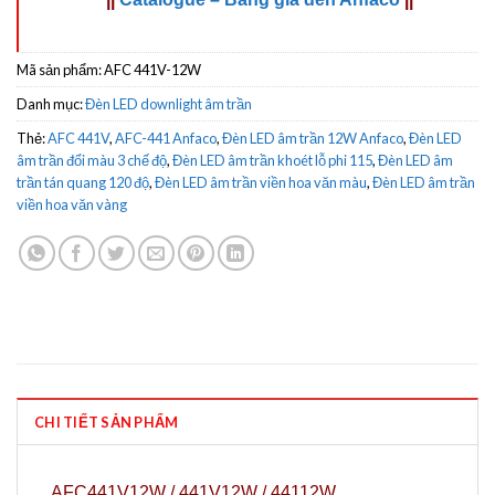
Mã sản phẩm:
AFC 441V-12W
Danh mục:
Đèn LED downlight âm trần
Thẻ:
AFC 441V
,
AFC-441 Anfaco
,
Đèn LED âm trần 12W Anfaco
,
Đèn LED
âm trần đổi màu 3 chế độ
,
Đèn LED âm trần khoét lỗ phi 115
,
Đèn LED âm
trần tán quang 120 độ
,
Đèn LED âm trần viền hoa văn màu
,
Đèn LED âm trần
viền hoa văn vàng
CHI TIẾT SẢN PHẨM
AFC441V12W / 441V12W / 44112W