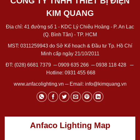
CÔNG TY TNHH THIẾT BỊ ĐIỆN
KIM QUANG
Địa chỉ: 41 đường số 1 - KDC Lý Chiêu Hoàng - P. An Lạc
(Q. Bình Tân) - TP. HCM
MST: 0311259943 do Sở Kế hoạch & Đầu tư Tp. Hồ Chí
Minh cấp ngày 21/10/2011
ĐT:
(028) 6681 7379
─
0909 635 266
─
0938 118 428
─
Hotline:
0931 455 668
www.anfacolighting.vn
─ Email:
info@kimquang.vn
Anfaco Lighting Map