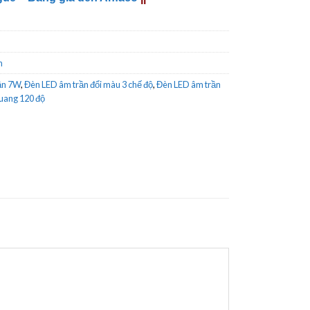
n
ần 7W
,
Đèn LED âm trần đổi màu 3 chế độ
,
Đèn LED âm trần
uang 120 độ