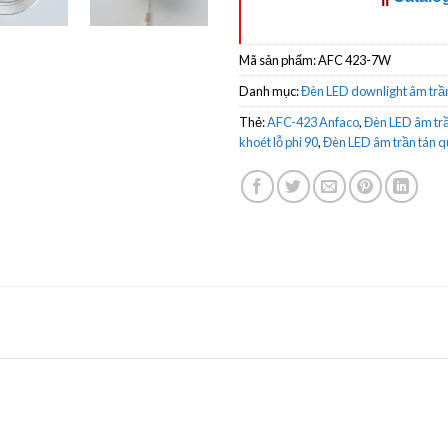
Mã sản phẩm:
AFC 423-7W
Danh mục:
Đèn LED downlight âm trầ
Thẻ:
AFC-423 Anfaco
,
Đèn LED âm tr
khoét lỗ phi 90
,
Đèn LED âm trần tán q