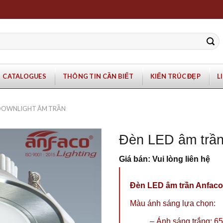
CATALOGUES
THÔNG TIN CẦN BIẾT
KIẾN TRÚC ĐẸP
L
 DOWNLIGHT ÂM TRẦN
Đèn LED âm trầ
Giá bán: Vui lòng liên hệ
Đèn LED âm trần Anfac
Màu ánh sáng lựa chọn:
– Ánh sáng trắng: 6