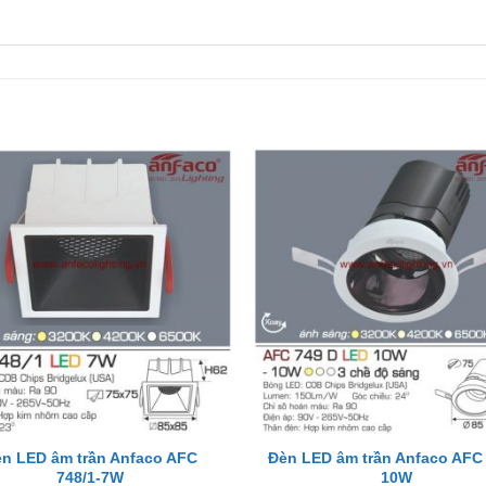
+
n LED âm trần Anfaco AFC
Đèn LED âm trần Anfaco AFC
748/1-7W
10W