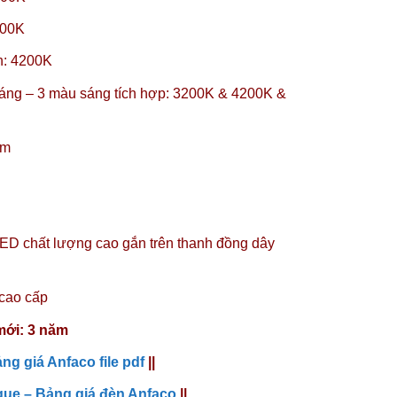
200K
nh: 4200K
áng – 3 màu sáng tích hợp: 3200K & 4200K &
m
D chất lượng cao gắn trên thanh đồng dây
cao cấp
mới: 3 năm
ng giá Anfaco file pdf
||
gue – Bảng giá đèn Anfaco
||