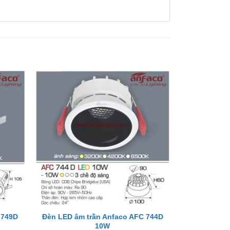
+
 749D
Đèn LED âm trần Anfaco AFC 744D
10W