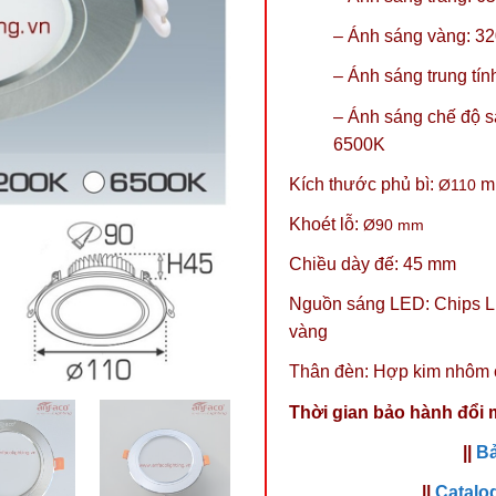
– Ánh sáng vàng: 3
– Ánh sáng trung tí
–
Ánh sáng chế độ s
6500K
Kích thước phủ bì:
m
Ø110
Khoét lỗ:
Ø90
mm
Chiều dày đế: 45 mm
Nguồn sáng LED: Chips LE
vàng
Thân đèn: Hợp kim nhôm 
Thời gian bảo hành đổi 
||
Bả
||
Catalo