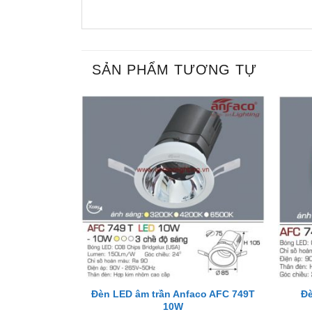
SẢN PHẨM TƯƠNG TỰ
+
+
Đèn LED âm trần Anfaco AFC 749T
Đè
10W