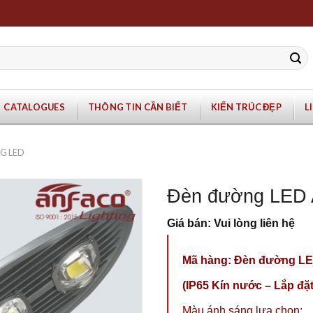
CATALOGUES
THÔNG TIN CẦN BIẾT
KIẾN TRÚC ĐẸP
L
G LED
Đèn đường LED
Giá bán: Vui lòng liên hệ
Mã hàng: Đèn đường L
(IP65 Kín nước – Lắp đặt
Màu ánh sáng lựa chọn: