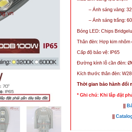
– Ánh sáng vàng: 3
– Ánh sáng trắng: 6
Bóng LED: Chips Bridgel
Thân đèn: Hợp kim nhôm 
Cấp độ bảo vệ: IP65
Đường kính lỗ cần đèn: 
Kích thước thân đèn: W2
Thời gian bảo hành đổi 
* Ghi chú: Khi lắp đặt ph
||
Bả
||
Catalo