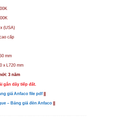
200K
000K
ux (USA)
cao cấp
Ø60 mm
80 x L720 mm
mới: 3 năm
ải gắn dây tiếp đất.
ng giá Anfaco file pdf
||
gue – Bảng giá đèn Anfaco
||