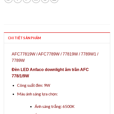
CHI TIẾT SẢN PHẨM
AFC77819W / AFC7789W / 77819W / 7789W1 /
7789W
Đèn LED Anfaco downlight âm trần AFC
778/1/9W
Công suất đèn: 9W
Màu ánh sáng lựa chọn:
Ánh sáng trắng: 6500K