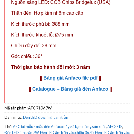
Nguồn sáng LED: COB Chips Bridgelux (USA)
Thân đèn: Hợp kim nhôm cao cấp
Kích thước phủ bì: Ø88 mm
Kích thước khoét lỗ: Ø75 mm
Chiều dày đế: 38 mm
Góc chiếu: 36°
Thời gian bảo hành đổi mới: 3 năm
||
Bảng giá Anfaco file pdf
||
||
Catalogue – Bảng giá đèn Anfaco
||
Mã sản phẩm:
AFC 718V 7W
Danh mục:
Đèn LED downlight âm trần
Thẻ:
AFC bỏ mẫu - mẫu đèn Anfaco này đã tạm dừng sản xuất
,
AFC-718
,
Đèn LED âm trần 7W
,
Đèn LED âm trần góc chiếu 36 độ
,
Đèn LED âm trần góc