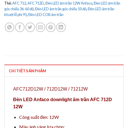
Thẻ:
AFC 712
,
AFC 712D
,
Đèn LED âm trần 12W Anfaco
,
Đèn LED âm trần
góc chiếu 36-60 độ
,
Đèn LED âm trần góc chiếu 50 độ
,
Đèn LED âm trần
khoét lỗ phi 95
,
Đèn LED COB âm trần
CHI TIẾT SẢN PHẨM
AFC712D12W / 712D12W / 71212W
Đèn LED Anfaco downlight âm trần AFC 712D
12W
Công suất đèn: 12W
Màu ánh sáng lựa chọn: