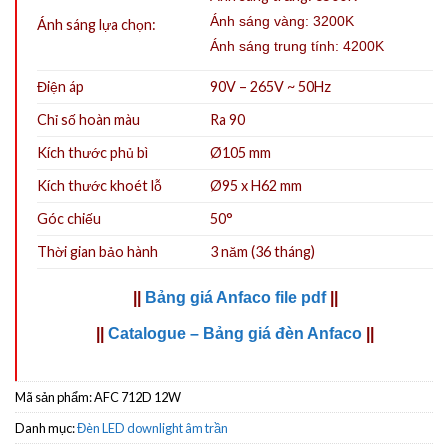
Ánh sáng vàng: 3200K
Ánh sáng lựa chọn:
Ánh sáng trung tính: 4200K
Điện áp
90V – 265V ~ 50Hz
Chỉ số hoàn màu
Ra 90
Kích thước phủ bì
Ø105 mm
Kích thước khoét lỗ
Ø95 x H62 mm
Góc chiếu
50°
Thời gian bảo hành
3 năm (36 tháng)
||
Bảng giá Anfaco file pdf
||
||
Catalogue – Bảng giá đèn Anfaco
||
Mã sản phẩm:
AFC 712D 12W
Danh mục:
Đèn LED downlight âm trần