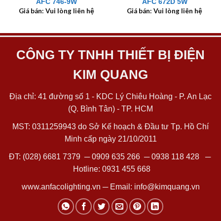
AFC 746-9W
AFC 672D 5W
Giá bán: Vui lòng liên hệ
Giá bán: Vui lòng liên hệ
CÔNG TY TNHH THIẾT BỊ ĐIỆN
KIM QUANG
Địa chỉ: 41 đường số 1 - KDC Lý Chiêu Hoàng - P. An Lạc
(Q. Bình Tân) - TP. HCM
MST: 0311259943 do Sở Kế hoạch & Đầu tư Tp. Hồ Chí
Minh cấp ngày 21/10/2011
ĐT:
(028) 6681 7379
─
0909 635 266
─
0938 118 428
─
Hotline:
0931 455 668
www.anfacolighting.vn
─ Email:
info@kimquang.vn