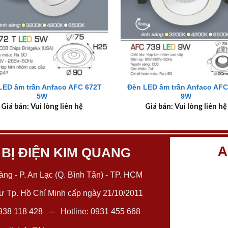
+
LED âm trần Anfaco AFC 672T
Đèn LED âm trần Anfaco AFC
5W
9W
Giá bán: Vui lòng liên hệ
Giá bán: Vui lòng liên hệ
A
 BỊ ĐIỆN KIM QUANG
ng - P. An Lạc (Q. Bình Tân) - TP. HCM
 Tp. Hồ Chí Minh cấp ngày 21/10/2011
938 118 428
─ Hotline:
0931 455 668