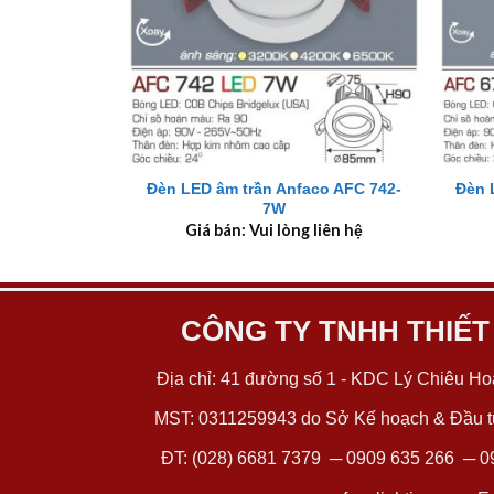
+
+
Đèn LED âm trần Anfaco AFC 742-
Đèn 
7W
Giá bán: Vui lòng liên hệ
CÔNG TY TNHH THIẾT
Địa chỉ: 41 đường số 1 - KDC Lý Chiêu Hoà
MST: 0311259943 do Sở Kế hoạch & Đầu tư
ĐT:
(028) 6681 7379
─
0909 635 266
─
0