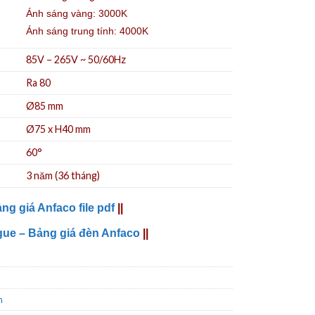
Ánh sáng vàng: 3000K
Ánh sáng trung tính: 4000K
85V – 265V ~ 50/60Hz
Ra 80
Ø85 mm
Ø75 x H40 mm
60°
3 năm (36 tháng)
ng giá Anfaco file pdf
||
gue – Bảng giá đèn Anfaco
||
n