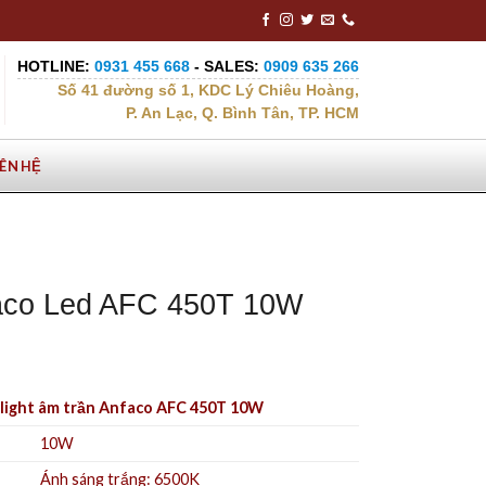
HOTLINE:
0931 455 668
- SALES:
0909 635 266
Số 41 đường số 1, KDC Lý Chiêu Hoàng,
P. An Lạc, Q. Bình Tân, TP. HCM
IÊN HỆ
faco Led AFC 450T 10W
light âm trần Anfaco AFC 450T 10W
10W
Ánh sáng trắng: 6500K