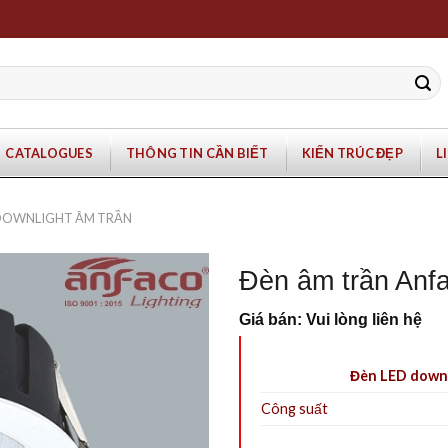
CATALOGUES
THÔNG TIN CẦN BIẾT
KIẾN TRÚC ĐẸP
L
 DOWNLIGHT ÂM TRẦN
Đèn âm trần An
Giá bán: Vui lòng liên hệ
Đèn LED down
Công suất