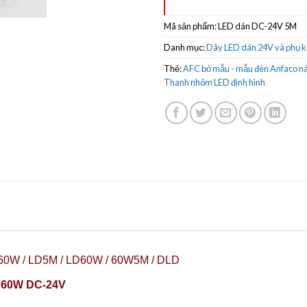
Mã sản phẩm:
LED dán DC-24V 5M
Danh mục:
Dây LED dán 24V và phụ k
Thẻ:
AFC bỏ mẫu - mẫu đèn Anfaco nà
Thanh nhôm LED định hình
W / LD5M / LD60W / 60W5M / DLD
 60W DC-24V