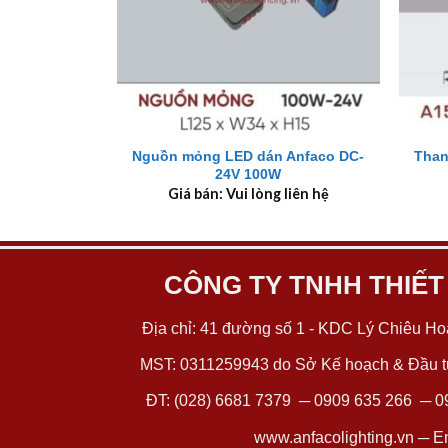
+
+
Nguồn mỏng LED dán Anfaco DC-
Than
24V 100W
Giá bán: Vui lòng liên hệ
CÔNG TY TNHH THIẾT
Địa chỉ: 41 đường số 1 - KDC Lý Chiêu Hoà
MST: 0311259943 do Sở Kế hoạch & Đầu tư
ĐT:
(028) 6681 7379
─
0909 635 266
─
0
www.anfacolighting.vn
─ Em