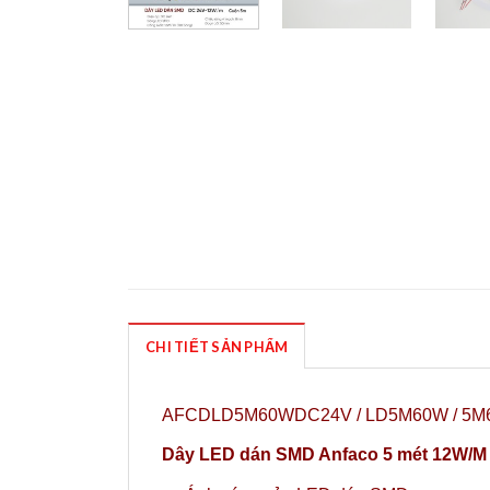
CHI TIẾT SẢN PHẨM
AFCDLD5M60WDC24V / LD5M60W / 5M60
Dây LED dán SMD Anfaco 5 mét 12W/M