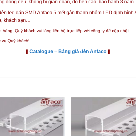
 đồng đều, không bị gián đoạn, độ bền cao, bảo hành 3 năm
, đèn led dán SMD Anfaco 5 mét gắn thanh nhôm LED định hình 
hà, khách sạn…
n hàng,
Quý khách vui lòng liên hệ trực tiếp với công ty
để cập nhật
c vụ Quý khách!
||
Catalogue – Bảng giá đèn Anfaco
||