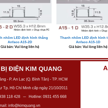
+
h nhôm LED định hình thẳng
Thanh nhôm LED định hình 
Anfaco A15-2D
Anfaco A15-1D
Giá bán: Vui lòng liên hệ
Giá bán: Vui lòng liên hệ
A
 BỊ ĐIỆN KIM QUANG
ng - P. An Lạc (Q. Bình Tân) - TP. HCM
 Tp. Hồ Chí Minh cấp ngày 21/10/2011
938 118 428
─ Hotline:
0931 455 668
ail:
info@kimquang.vn