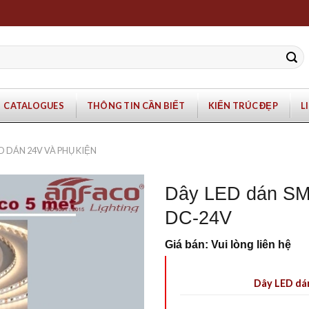
CATALOGUES
THÔNG TIN CẦN BIẾT
KIẾN TRÚC ĐẸP
L
D DÁN 24V VÀ PHỤ KIỆN
Dây LED dán SM
DC-24V
Giá bán: Vui lòng liên hệ
Dây LED dá