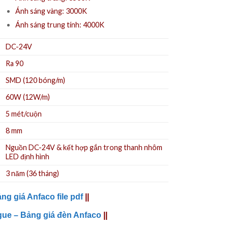
Ánh sáng vàng: 3000K
Ánh sáng trung tính: 4000K
DC-24V
Ra 90
SMD (120 bóng/m)
60W (12W/m)
5 mét/cuộn
8 mm
Nguồn DC-24V
& kết hợp gắn trong
thanh nhôm
LED định hình
3 năm (36 tháng)
ng giá Anfaco file pdf
||
gue – Bảng giá đèn Anfaco
||