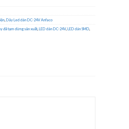
iện
,
Dây Led dán DC-24V Anfaco
y đã tạm dừng sản xuất
,
LED dán DC-24V
,
LED dán SMD
,