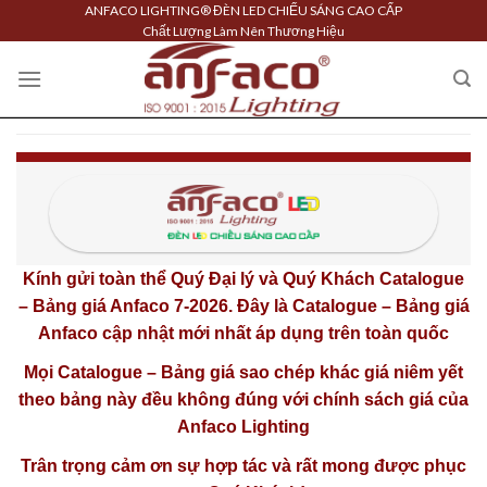
Skip
ANFACO LIGHTING® ĐÈN LED CHIẾU SÁNG CAO CẤP
Chất Lượng Làm Nên Thương Hiệu
to
content
Kính gửi toàn thể Quý Đại lý và Quý Khách
Catalogue
– Bảng giá Anfaco 7-2026
. Đây là Catalogue – Bảng giá
Anfaco cập nhật mới nhất áp dụng trên toàn quốc
Mọi Catalogue – Bảng giá sao chép khác giá niêm yết
theo bảng này đều không đúng với chính sách giá của
Anfaco Lighting
Trân trọng cảm ơn sự hợp tác và rất mong được phục